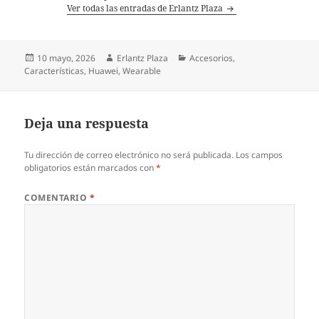
Ver todas las entradas de Erlantz Plaza
Publicado
Autor
Categorías
10 mayo, 2026
Erlantz Plaza
Accesorios
,
el
Características
,
Huawei
,
Wearable
Deja una respuesta
Tu dirección de correo electrónico no será publicada.
Los campos
obligatorios están marcados con
*
COMENTARIO
*