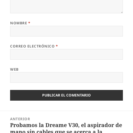
NOMBRE
*
CORREO ELECTRÓNICO
*
WEB
Navegación
ANTERIOR
de
Probamos la Dreame V30, el aspirador de
Entrada
entradas
mano sin cables que se acerca a la
anterior: