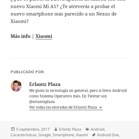
nuevo Xiaomi Mi A1? ¿Te atreverás a probar el
nuevo smartphone más parecido a un Nexus de
Xiaomi?
Más info |
Xiaomi
PUBLICADO POR
Erlantz Plaza
Me gusta la tecnología en general, pero si lleva Android
como Sistema Operativo más. En Twitter soy
@erlantzplaza
Ver todas las entradas de Erlantz Plaza
Publicado
Autor
Categorías
5 septiembre, 2017
Erlantz Plaza
Android
,
el
Etiquetas
Características
,
Google
,
Smartphone
,
Xiaomi
Android One
,