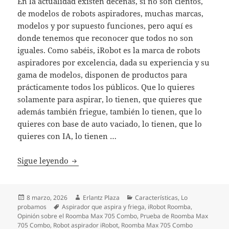
En la actualidad existen decenas, si no son cientos,
de modelos de robots aspiradores, muchas marcas,
modelos y por supuesto funciones, pero aquí es
donde tenemos que reconocer que todos no son
iguales. Como sabéis, iRobot es la marca de robots
aspiradores por excelencia, dada su experiencia y su
gama de modelos, disponen de productos para
prácticamente todos los públicos. Que lo quieres
solamente para aspirar, lo tienen, que quieres que
además también friegue, también lo tienen, que lo
quieres con base de auto vaciado, lo tienen, que lo
quieres con IA, lo tienen …
Probamos lo último de iRobot, el nuevo 
Sigue leyendo
Publicado
Autor
Categorías
8 marzo, 2026
Erlantz Plaza
Características
,
Lo
el
Etiquetas
probamos
Aspirador que aspira y friega
,
iRobot Roomba
,
Opinión sobre el Roomba Max 705 Combo
,
Prueba de Roomba Max
705 Combo
,
Robot aspirador iRobot
,
Roomba Max 705 Combo