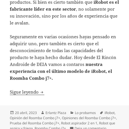
productos. Si bien es cierto también que
iRobot es el
fabricante líder en este sector
, no solamente por
su innovación, sino por los años de experiencia que
le avalan.
Seguramente en varias ocasiones hayas pensado en
adquirir uno, pero también es cierto que el
desconocimiento de todas las capacidades del
producto te haya hecho dudar. Hoy desde El Rincón
Androide de DEIA vamos a contaros
nuestra
experiencia con el último modelo de iRobot, el
Roomba Combo j7+.
Probamos el nuevo Roomba Combo j7+ de 
Sigue leyendo
Publicado
Autor
Categorías
Etiquetas
20 abril, 2023
Erlantz Plaza
Lo probamos
iRobot
,
el
Opinión del Roomba Combo j7+
,
Opiniones del Roomba Combo j7+
,
Prueba del Roomba Combo j7+
,
Robot aspirador 2 en 1
,
Robot que
en Probamos 
aspira y friega
,
Roomba Combo j7+
Deja un comentario