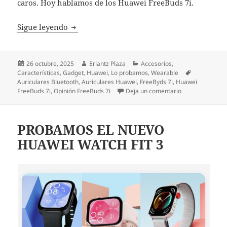
caros. Hoy hablamos de los Huawei FreeBuds 7i.
Huawei FreeBuds 7i, cuando la calidad y el
Sigue leyendo
Publicado
Autor
Categorías
26 octubre, 2025
Erlantz Plaza
Accesorios
,
el
Etiquetas
Características
,
Gadget
,
Huawei
,
Lo probamos
,
Wearable
Auriculares Bluetooth
,
Auriculares Huawei
,
FreeByds 7i
,
Huawei
en Huawei FreeBu
FreeBuds 7i
,
Opinión FreeBuds 7i
Deja un comentario
PROBAMOS EL NUEVO
HUAWEI WATCH FIT 3