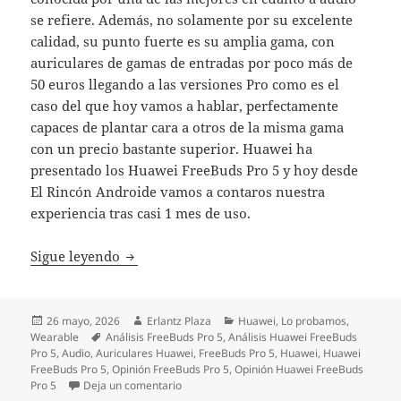
se refiere. Además, no solamente por su excelente
calidad, su punto fuerte es su amplia gama, con
auriculares de gamas de entradas por poco más de
50 euros llegando a las versiones Pro como es el
caso del que hoy vamos a hablar, perfectamente
capaces de plantar cara a otros de la misma gama
con un precio bastante superior. Huawei ha
presentado los Huawei FreeBuds Pro 5 y hoy desde
El Rincón Androide vamos a contaros nuestra
experiencia tras casi 1 mes de uso.
Probamos lo más TOP en audio de Huawei; 
Sigue leyendo
Publicado
Autor
Categorías
26 mayo, 2026
Erlantz Plaza
Huawei
,
Lo probamos
,
el
Etiquetas
Wearable
Análisis FreeBuds Pro 5
,
Análisis Huawei FreeBuds
Pro 5
,
Audio
,
Auriculares Huawei
,
FreeBuds Pro 5
,
Huawei
,
Huawei
FreeBuds Pro 5
,
Opinión FreeBuds Pro 5
,
Opinión Huawei FreeBuds
en Probamos lo más TOP en audio de Huawei
Pro 5
Deja un comentario