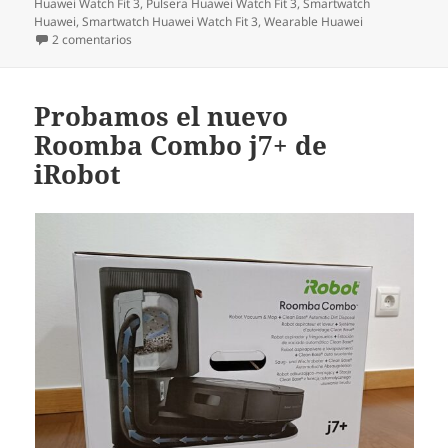
Huawei Watch Fit 3
,
Pulsera Huawei Watch Fit 3
,
Smartwatch
Huawei
,
Smartwatch Huawei Watch Fit 3
,
Wearable Huawei
en PROBAMOS EL NUEVO HUAWEI WATCH FIT 3
2 comentarios
Probamos el nuevo
Roomba Combo j7+ de
iRobot