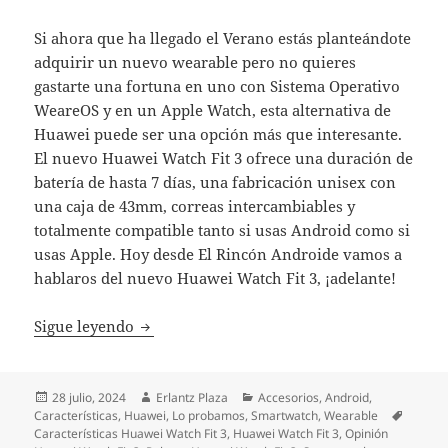
Si ahora que ha llegado el Verano estás planteándote
adquirir un nuevo wearable pero no quieres
gastarte una fortuna en uno con Sistema Operativo
WeareOS y en un Apple Watch, esta alternativa de
Huawei puede ser una opción más que interesante.
El nuevo Huawei Watch Fit 3 ofrece una duración de
batería de hasta 7 días, una fabricación unisex con
una caja de 43mm, correas intercambiables y
totalmente compatible tanto si usas Android como si
usas Apple. Hoy desde El Rincón Androide vamos a
hablaros del nuevo Huawei Watch Fit 3, ¡adelante!
PROBAMOS EL NUEVO HUAWEI WATCH FI
Sigue leyendo
Publicado
Autor
Categorías
28 julio, 2024
Erlantz Plaza
Accesorios
,
Android
,
el
Etiquet
Características
,
Huawei
,
Lo probamos
,
Smartwatch
,
Wearable
Características Huawei Watch Fit 3
,
Huawei Watch Fit 3
,
Opinión