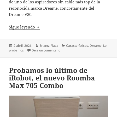
de uno de los aspiradores sin cable más top de la
reconocida marca Dreame, concretamente del
Dreame V30.
Probamos la Dreame V30, el aspirador de ma
Sigue leyendo
Publicado
Autor
Categorías
2 abril, 2026
Erlantz Plaza
Características
,
Dreame
,
Lo
el
en Probamos la Dreame V30, el aspirad
probamos
Deja un comentario
Probamos lo último de
iRobot, el nuevo Roomba
Max 705 Combo