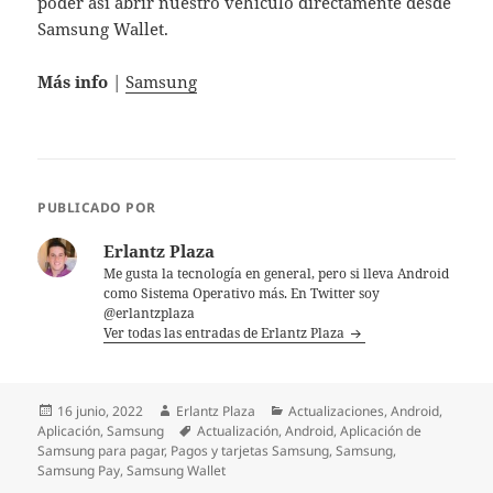
poder así abrir nuestro vehículo directamente desde
Samsung Wallet.
Más info
|
Samsung
PUBLICADO POR
Erlantz Plaza
Me gusta la tecnología en general, pero si lleva Android
como Sistema Operativo más. En Twitter soy
@erlantzplaza
Ver todas las entradas de Erlantz Plaza
Publicado
Autor
Categorías
16 junio, 2022
Erlantz Plaza
Actualizaciones
,
Android
,
el
Etiquetas
Aplicación
,
Samsung
Actualización
,
Android
,
Aplicación de
Samsung para pagar
,
Pagos y tarjetas Samsung
,
Samsung
,
Samsung Pay
,
Samsung Wallet