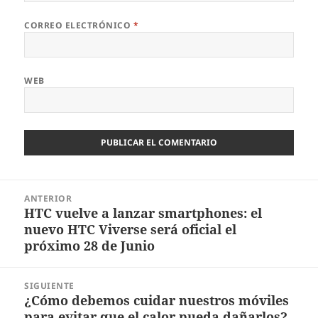
CORREO ELECTRÓNICO
*
WEB
Navegación
ANTERIOR
de
HTC vuelve a lanzar smartphones: el
Entrada
entradas
nuevo HTC Viverse será oficial el
anterior:
próximo 28 de Junio
SIGUIENTE
¿Cómo debemos cuidar nuestros móviles
Entrada
para evitar que el calor pueda dañarlos?
siguiente: