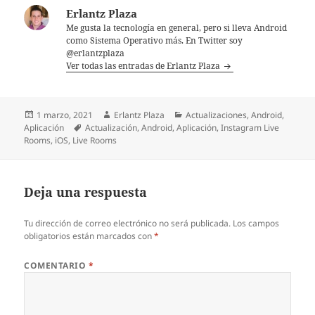
Erlantz Plaza
Me gusta la tecnología en general, pero si lleva Android
como Sistema Operativo más. En Twitter soy
@erlantzplaza
Ver todas las entradas de Erlantz Plaza
Publicado
Autor
Categorías
1 marzo, 2021
Erlantz Plaza
Actualizaciones
,
Android
,
el
Etiquetas
Aplicación
Actualización
,
Android
,
Aplicación
,
Instagram Live
Rooms
,
iOS
,
Live Rooms
Deja una respuesta
Tu dirección de correo electrónico no será publicada.
Los campos
obligatorios están marcados con
*
COMENTARIO
*