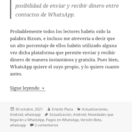
posibilidad de enviar y recibir dinero entre
contactos de WhatsApp.
Probablemente todos los lectores habéis oído la
palabra Bizum, e incluso me atrevería a decir que
un alto porcentaje de ellos habéis utilizado alguna
vez dicha plataforma que permite enviar y recibir
dinero de manera instantánea y gratuita. Pues bien,
WhatsApp quiere el suyo propio, y lo quiere cuanto
antes.
WhatsApp incluirá la opción de enviar di
Sigue leyendo
Publicado
Autor
Categorías
30 octubre, 2021
Erlantz Plaza
Actualizaciones
,
el
Etiquetas
Android
,
whatsapp
Actualización
,
Android
,
Novedades que
llegarán a WhatsApp
,
Pagos en WhatsApp
,
Versión Beta
,
en WhatsApp incluirá la opción de enviar di
whatsapp
2 comentarios