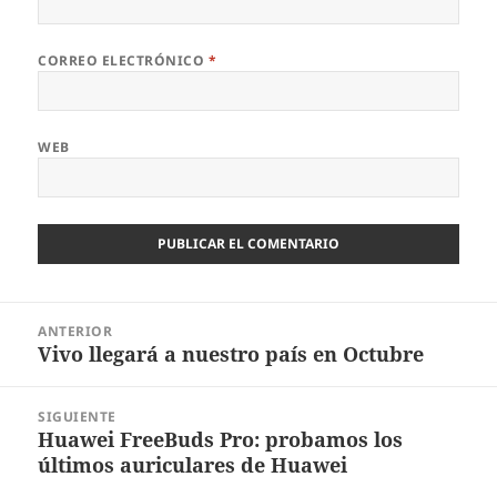
CORREO ELECTRÓNICO
*
WEB
Navegación
ANTERIOR
de
Vivo llegará a nuestro país en Octubre
Entrada
entradas
anterior:
SIGUIENTE
Huawei FreeBuds Pro: probamos los
Entrada
últimos auriculares de Huawei
siguiente: