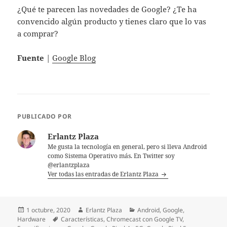
¿Qué te parecen las novedades de Google? ¿Te ha
convencido algún producto y tienes claro que lo vas
a comprar?
Fuente
|
Google Blog
PUBLICADO POR
Erlantz Plaza
Me gusta la tecnología en general, pero si lleva Android
como Sistema Operativo más. En Twitter soy
@erlantzplaza
Ver todas las entradas de Erlantz Plaza
Publicado
Autor
Categorías
1 octubre, 2020
Erlantz Plaza
Android
,
Google
,
el
Etiquetas
Hardware
Características
,
Chromecast con Google TV
,