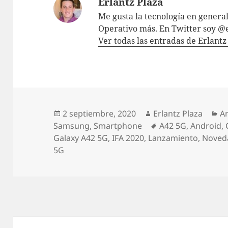
Erlantz Plaza
Me gusta la tecnología en genera
Operativo más. En Twitter soy @
Ver todas las entradas de Erlant
Publicado
Autor
Ca
2 septiembre, 2020
Erlantz Plaza
A
el
Etiquetas
Samsung
,
Smartphone
A42 5G
,
Android
,
Galaxy A42 5G
,
IFA 2020
,
Lanzamiento
,
Noved
5G