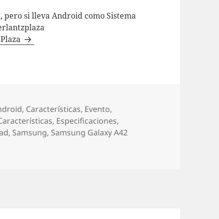
l, pero si lleva Android como Sistema
erlantzplaza
z Plaza
tegorías
ndroid
,
Características
,
Evento
,
Características
,
Especificaciones
,
ad
,
Samsung
,
Samsung Galaxy A42