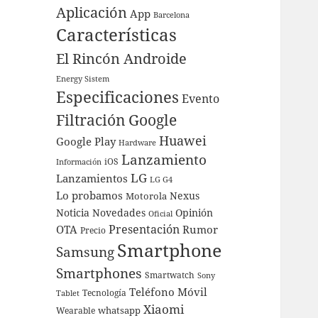
Aplicación
App
Barcelona
Características
El Rincón Androide
Energy Sistem
Especificaciones
Evento
Filtración
Google
Huawei
Google Play
Hardware
Lanzamiento
iOS
Información
LG
Lanzamientos
LG G4
Lo probamos
Nexus
Motorola
Noticia
Novedades
Opinión
Oficial
Presentación
OTA
Rumor
Precio
Smartphone
Samsung
Smartphones
Smartwatch
Sony
Teléfono Móvil
Tecnología
Tablet
Xiaomi
whatsapp
Wearable