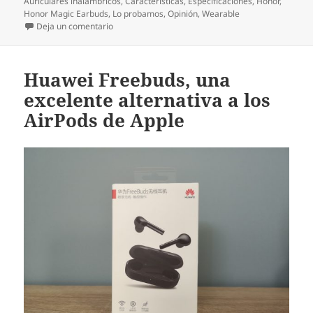
Auriculares inalámbricos
,
Características
,
Especificaciones
,
Honor
,
Honor Magic Earbuds
,
Lo probamos
,
Opinión
,
Wearable
en Honor Magic Earbuds: así son los nuevos auricu
Deja un comentario
Huawei Freebuds, una
excelente alternativa a los
AirPods de Apple