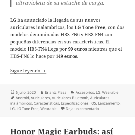
ultravioleta de su estuche de carga.
LG ha anunciado la llegada de sus nuevos
auriculares inalámbricos, los
LG Tone Free
, con dos
modelos denominados HBS-FN6 y HBS-FN4 con
pequeñas diferencias en sus características. El
modelo HBS-FN4 llega por
99 euros
mientras que el
HBS-FN6 lo hace por
149 euros.
LG Tone Free: LG presenta sus primeros au
Sigue leyendo
Publicado
Autor
Categorías
6 julio, 2020
Erlantz Plaza
Accesorios
,
LG
,
Wearable
el
Etiquetas
Android
,
Auriculares
,
Auriculares Bluetooth
,
Auriculares
inalámbricos
,
Características
,
Especificaciones
,
iOS
,
Lanzamiento
,
en LG Tone Free: LG 
LG
,
LG Tone Free
,
Wearable
Deja un comentario
Honor Magic Earbuds: así