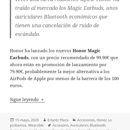
traído al mercado los Magic Earbuds, unos
auriculares Bluetooth económicos que
tienen una cancelación de ruido de
escándalo.
Honor ha lanzado los nuevos
Honor Magic
Earbuds
, con un precio recomendado de 99.90€ que
ahora están en promoción de lanzamiento por
79.90€, probablemente la mejor alternativa a los
AirPods de Apple por menos de la barrera de los 100
euros.
Honor Magic Earbuds: así son los nuevos a
Sigue leyendo
Publicado
Autor
Categorías
15 mayo, 2020
Erlantz Plaza
Accesorios
,
Honor
,
Lo
el
Etiquetas
probamos
,
Wearable
Accesorio
,
Auriculares Bluetooth
,