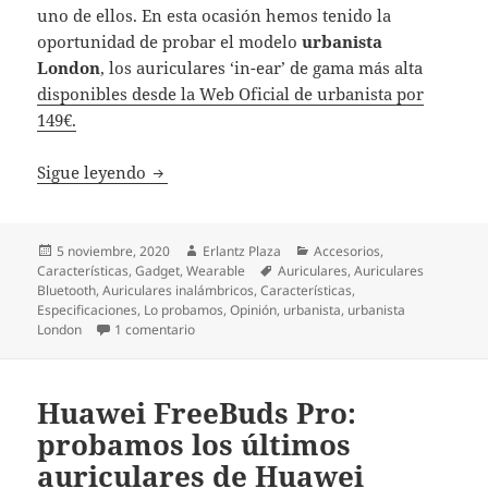
uno de ellos. En esta ocasión hemos tenido la
oportunidad de probar el modelo
urbanista
London
, los auriculares ‘in-ear’ de gama más alta
disponibles desde la Web Oficial de urbanista por
149€.
urbanista London, probamos los auriculares
Sigue leyendo
Publicado
Autor
Categorías
5 noviembre, 2020
Erlantz Plaza
Accesorios
,
el
Etiquetas
Características
,
Gadget
,
Wearable
Auriculares
,
Auriculares
Bluetooth
,
Auriculares inalámbricos
,
Características
,
Especificaciones
,
Lo probamos
,
Opinión
,
urbanista
,
urbanista
en urbanista London, probamos los auriculares ‘i
London
1 comentario
Huawei FreeBuds Pro:
probamos los últimos
auriculares de Huawei