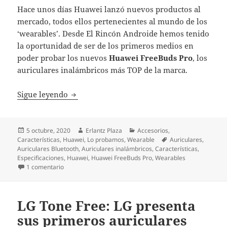
Hace unos días Huawei lanzó nuevos productos al
mercado, todos ellos pertenecientes al mundo de los
‘wearables’. Desde El Rincón Androide hemos tenido
la oportunidad de ser de los primeros medios en
poder probar los nuevos
Huawei FreeBuds Pro
, los
auriculares inalámbricos más TOP de la marca.
Huawei FreeBuds Pro: probamos los último
Sigue leyendo
Publicado
Autor
Categorías
5 octubre, 2020
Erlantz Plaza
Accesorios
,
el
Etiquetas
Características
,
Huawei
,
Lo probamos
,
Wearable
Auriculares
,
Auriculares Bluetooth
,
Auriculares inalámbricos
,
Características
,
Especificaciones
,
Huawei
,
Huawei FreeBuds Pro
,
Wearables
en Huawei FreeBuds Pro: probamos los últimos auricular
1 comentario
LG Tone Free: LG presenta
sus primeros auriculares