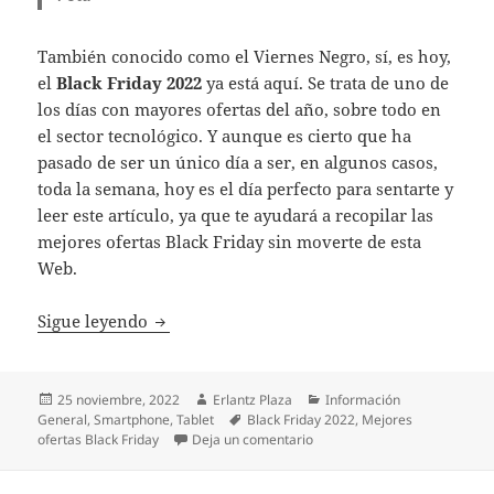
También conocido como el Viernes Negro, sí, es hoy,
el
Black Friday 2022
ya está aquí. Se trata de uno de
los días con mayores ofertas del año, sobre todo en
el sector tecnológico. Y aunque es cierto que ha
pasado de ser un único día a ser, en algunos casos,
toda la semana, hoy es el día perfecto para sentarte y
leer este artículo, ya que te ayudará a recopilar las
mejores ofertas Black Friday sin moverte de esta
Web.
Ya están aquí las mejores ofertas Black Fri
Sigue leyendo
Publicado
Autor
Categorías
25 noviembre, 2022
Erlantz Plaza
Información
el
Etiquetas
General
,
Smartphone
,
Tablet
Black Friday 2022
,
Mejores
en Ya están aquí las mejores 
ofertas Black Friday
Deja un comentario