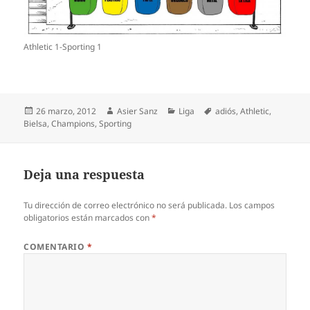
Athletic 1-Sporting 1
Publicado
Autor
Categorías
Etiquetas
26 marzo, 2012
Asier Sanz
Liga
adiós
,
Athletic
,
el
Bielsa
,
Champions
,
Sporting
Deja una respuesta
Tu dirección de correo electrónico no será publicada.
Los campos
obligatorios están marcados con
*
COMENTARIO
*