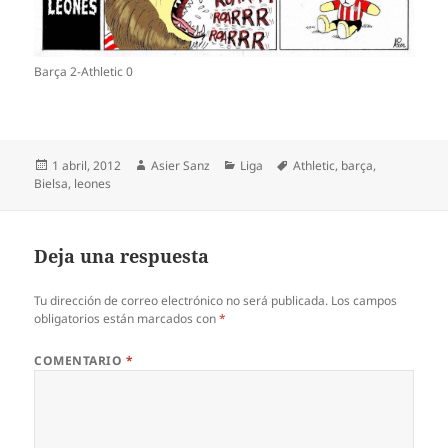
Barça 2-Athletic 0
Publicado
Autor
Categorías
Etiquetas
1 abril, 2012
Asier Sanz
Liga
Athletic
,
barça
,
el
Bielsa
,
leones
Deja una respuesta
Tu dirección de correo electrónico no será publicada.
Los campos
obligatorios están marcados con
*
COMENTARIO
*