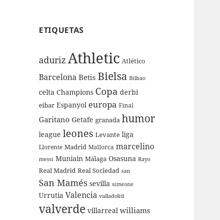
ETIQUETAS
Athletic
aduriz
Atlético
Bielsa
Barcelona
Betis
Bilbao
Copa
celta
Champions
derbi
europa
Espanyol
eibar
Final
humor
Garitano
Getafe
granada
leones
league
liga
Levante
marcelino
Madrid
Llorente
Mallorca
Muniain
Osasuna
Málaga
messi
Rayo
Real Sociedad
Real Madrid
san
San Mamés
sevilla
simeone
Valencia
Urrutia
valladolid
valverde
williams
villarreal