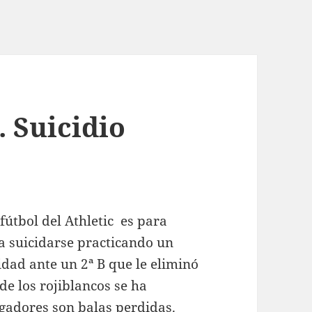
. Suicidio
útbol del Athletic es para
 a suicidarse practicando un
idad ante un 2ª B que le eliminó
de los rojiblancos se ha
ugadores son balas perdidas.