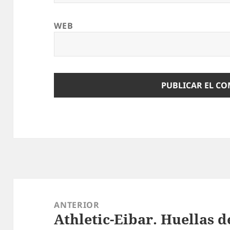
WEB
Navegación
de
ANTERIOR
Athletic-Eibar. Huellas 
entradas
Entrada