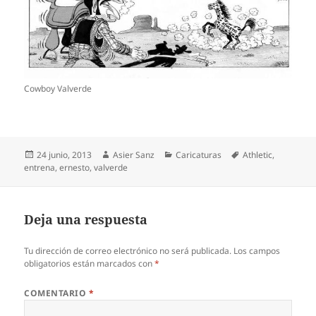
Cowboy Valverde
Publicado
Autor
Categorías
Etiquetas
24 junio, 2013
Asier Sanz
Caricaturas
Athletic
,
el
entrena
,
ernesto
,
valverde
Deja una respuesta
Tu dirección de correo electrónico no será publicada.
Los campos
obligatorios están marcados con
*
COMENTARIO
*