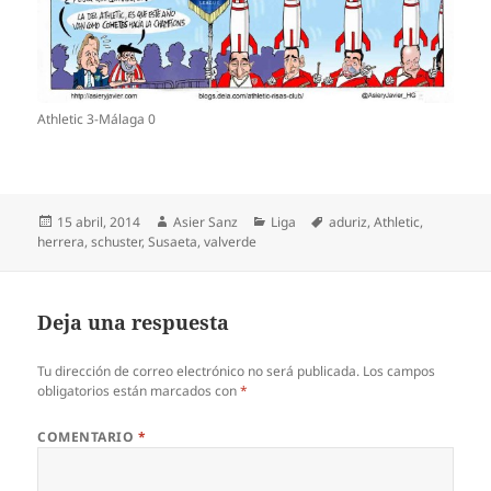
Athletic 3-Málaga 0
Publicado
Autor
Categorías
Etiquetas
15 abril, 2014
Asier Sanz
Liga
aduriz
,
Athletic
,
el
herrera
,
schuster
,
Susaeta
,
valverde
Deja una respuesta
Tu dirección de correo electrónico no será publicada.
Los campos
obligatorios están marcados con
*
COMENTARIO
*