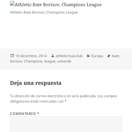
Athletic-Bate Borisov, Champions League
Publicado
Autor
Categorías
Etiquetas
10 diciembre, 2014
athleticrisasclub
Europa
bate
,
el
borisov
,
Champions
,
league
,
valverde
Deja una respuesta
Tu dirección de correo electrónico no será publicada.
Los campos
obligatorios están marcados con
*
COMENTARIO
*