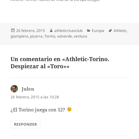
Publicado
Autor
Categorías
Etiquetas
26 febrero, 2015
athleticrisasclub
Europa
Athletic
,
el
giampiero
,
pizarra
,
Torino
,
valverde
,
ventura
Un comentario en «Athletic-Torino.
Despiezar al «Toro»»
Julen
dice:
26 febrero, 2015 a las 10:28
¿El Torino juega con 12?
RESPONDER