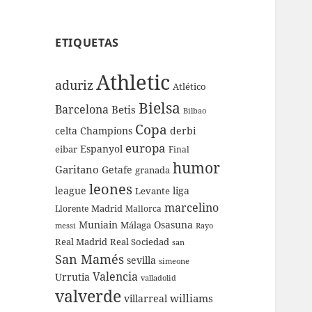
ETIQUETAS
Athletic
aduriz
Atlético
Bielsa
Barcelona
Betis
Bilbao
Copa
celta
Champions
derbi
europa
Espanyol
eibar
Final
humor
Garitano
Getafe
granada
leones
league
liga
Levante
marcelino
Madrid
Llorente
Mallorca
Muniain
Osasuna
Málaga
messi
Rayo
Real Sociedad
Real Madrid
san
San Mamés
sevilla
simeone
Valencia
Urrutia
valladolid
valverde
williams
villarreal