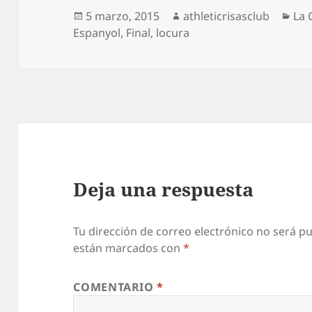
Publicado
Autor
Cat
5 marzo, 2015
athleticrisasclub
La 
el
Espanyol
,
Final
,
locura
Deja una respuesta
Tu dirección de correo electrónico no será pu
están marcados con
*
COMENTARIO
*