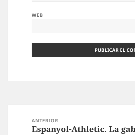
WEB
Navegación
de
ANTERIOR
Espanyol-Athletic. La ga
entradas
Entrada