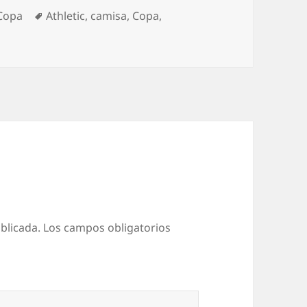
egorías
Etiquetas
Copa
Athletic
,
camisa
,
Copa
,
blicada.
Los campos obligatorios