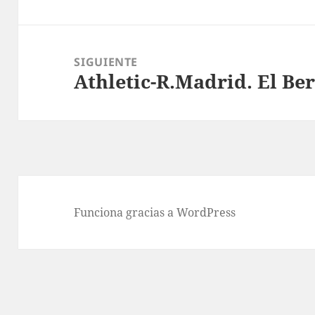
anterior:
SIGUIENTE
Athletic-R.Madrid. El B
Entrada
siguiente:
Funciona gracias a WordPress