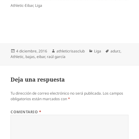
Athletic-Eibar, Liga
Publicado
Autor
Categorías
Etiquetas
4 diciembre, 2016
athleticrisasclub
Liga
adurz
,
el
Athletic
,
bajas
,
eibar
,
raúl garcía
Deja una respuesta
Tu dirección de correo electrónico no será publicada.
Los campos
obligatorios están marcados con
*
COMENTARIO
*