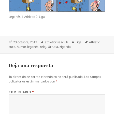
Leganés 1-Athletic 0, Liga
Publicado
Autor
Categorías
Etiquetas
23 octubre, 2017
athleticrisasclub
Liga
Athletic
,
el
cuco
,
humor
,
leganés
,
reloj
,
Urrutia
,
ziganda
Deja una respuesta
Tu dirección de correo electrónico no será publicada.
Los campos
obligatorios están marcados con
*
COMENTARIO
*