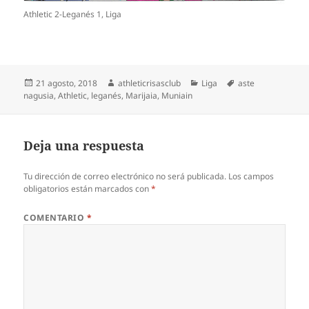
Athletic 2-Leganés 1, Liga
Publicado
Autor
Categorías
Etiquetas
21 agosto, 2018
athleticrisasclub
Liga
aste
el
nagusia
,
Athletic
,
leganés
,
Marijaia
,
Muniain
Deja una respuesta
Tu dirección de correo electrónico no será publicada.
Los campos
obligatorios están marcados con
*
COMENTARIO
*