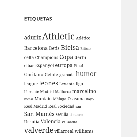
ETIQUETAS
Athletic
aduriz
Atlético
Bielsa
Barcelona
Betis
Bilbao
Copa
celta
Champions
derbi
europa
Espanyol
eibar
Final
humor
Garitano
Getafe
granada
leones
league
liga
Levante
marcelino
Madrid
Llorente
Mallorca
Muniain
Osasuna
Málaga
messi
Rayo
Real Sociedad
Real Madrid
san
San Mamés
sevilla
simeone
Valencia
Urrutia
valladolid
valverde
williams
villarreal