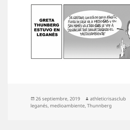
Publicado
Autor
26 septiembre, 2019
athleticrisasclub
el
leganés
,
medioambiente
,
Thunnberg