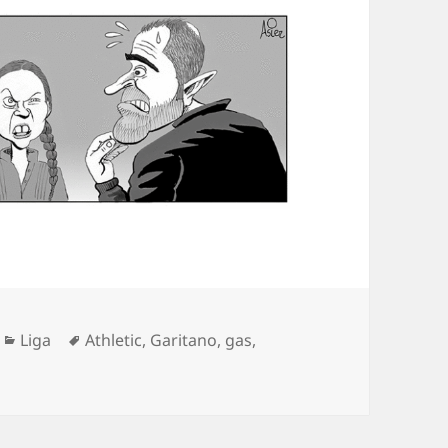
Categorías
Etiquetas
Liga
Athletic
,
Garitano
,
gas
,