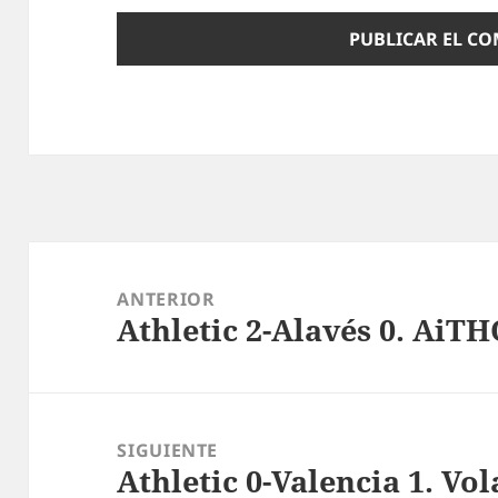
Navegación
de
ANTERIOR
Athletic 2-Alavés 0. AiTH
entradas
Entrada
anterior:
SIGUIENTE
Athletic 0-Valencia 1. Vol
Entrada