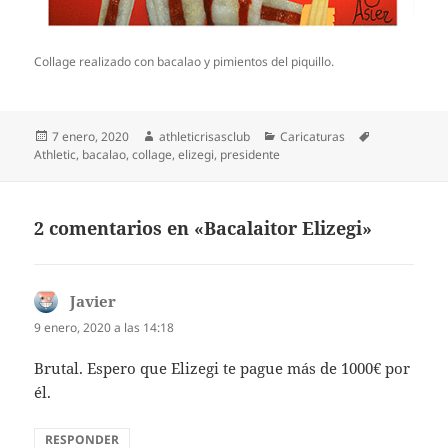
Collage realizado con bacalao y pimientos del piquillo.
Publicado
Autor
Categorías
Etiquetas
7 enero, 2020
athleticrisasclub
Caricaturas
el
Athletic
,
bacalao
,
collage
,
elizegi
,
presidente
2 comentarios en «Bacalaitor Elizegi»
Javier
dice:
9 enero, 2020 a las 14:18
Brutal. Espero que Elizegi te pague más de 1000€ por
él.
RESPONDER