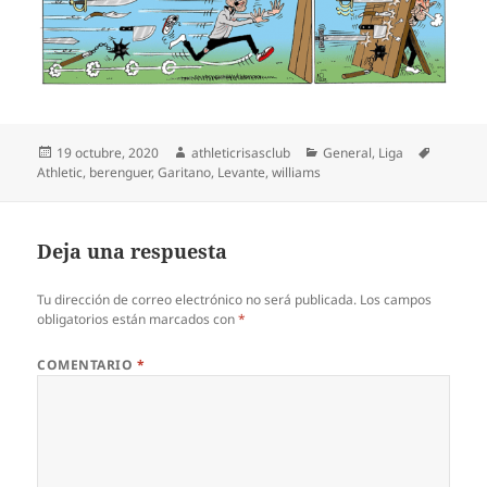
Publicado
Autor
Categorías
Etiqueta
19 octubre, 2020
athleticrisasclub
General
,
Liga
el
Athletic
,
berenguer
,
Garitano
,
Levante
,
williams
Deja una respuesta
Tu dirección de correo electrónico no será publicada.
Los campos
obligatorios están marcados con
*
COMENTARIO
*