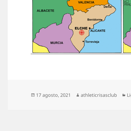
Publicado
Autor
C
17 agosto, 2021
athleticrisasclub
L
el