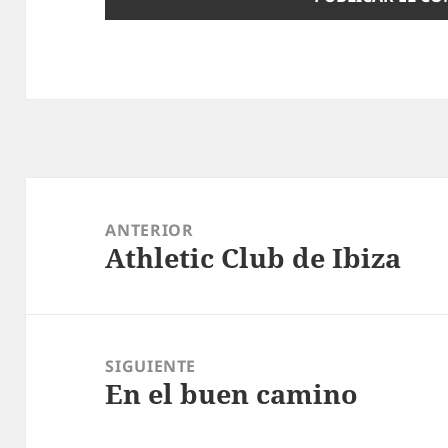
Navegación
de
ANTERIOR
Athletic Club de Ibiza
entradas
Entrada
anterior:
SIGUIENTE
En el buen camino
Entrada
siguiente: