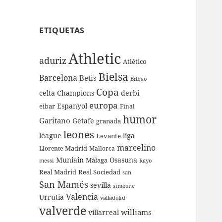
ETIQUETAS
Athletic
aduriz
Atlético
Bielsa
Barcelona
Betis
Bilbao
Copa
celta
Champions
derbi
europa
Espanyol
eibar
Final
humor
Garitano
Getafe
granada
leones
league
liga
Levante
marcelino
Madrid
Llorente
Mallorca
Muniain
Osasuna
Málaga
messi
Rayo
Real Sociedad
Real Madrid
san
San Mamés
sevilla
simeone
Valencia
Urrutia
valladolid
valverde
williams
villarreal