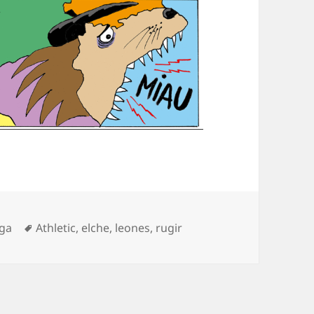
ategorías
Etiquetas
iga
Athletic
,
elche
,
leones
,
rugir