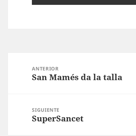
Navegación
de
ANTERIOR
San Mamés da la talla
entradas
Entrada
anterior:
SIGUIENTE
SuperSancet
Entrada
siguiente: