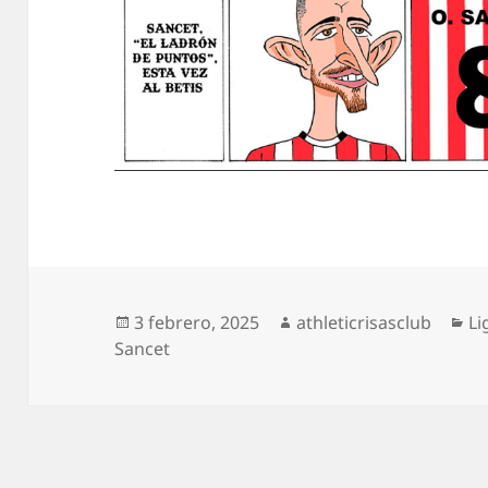
Publicado
Autor
Ca
3 febrero, 2025
athleticrisasclub
Li
el
Sancet