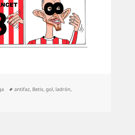
tegorías
Etiquetas
ga
antifaz
,
Betis
,
gol
,
ladrón
,