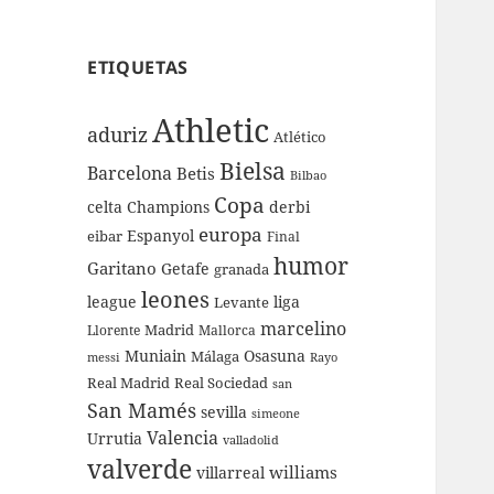
ETIQUETAS
Athletic
aduriz
Atlético
Bielsa
Barcelona
Betis
Bilbao
Copa
celta
Champions
derbi
europa
Espanyol
eibar
Final
humor
Garitano
Getafe
granada
leones
league
liga
Levante
marcelino
Madrid
Llorente
Mallorca
Muniain
Osasuna
Málaga
messi
Rayo
Real Sociedad
Real Madrid
san
San Mamés
sevilla
simeone
Valencia
Urrutia
valladolid
valverde
williams
villarreal