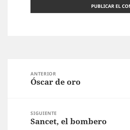
Navegación
de
ANTERIOR
Óscar de oro
entradas
Entrada
anterior:
SIGUIENTE
Sancet, el bombero
Entrada
siguiente: