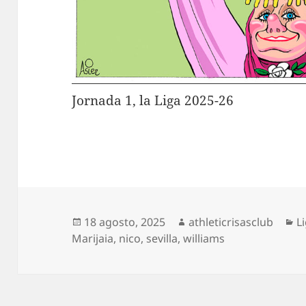
Jornada 1, la Liga 2025-26
Publicado
Autor
C
18 agosto, 2025
athleticrisasclub
L
el
Marijaia
,
nico
,
sevilla
,
williams