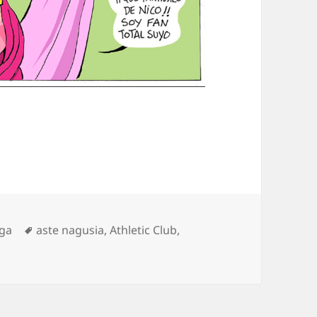
ategorías
Etiquetas
iga
aste nagusia
,
Athletic Club
,