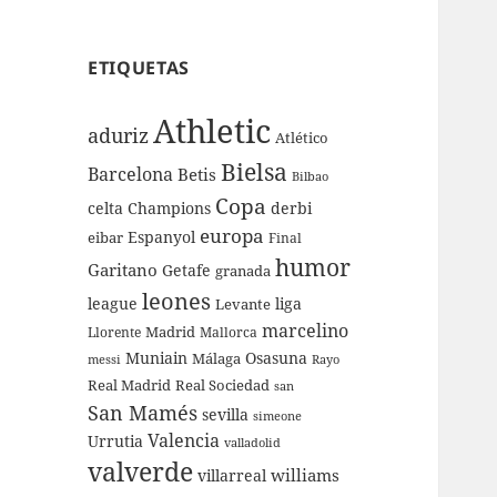
ETIQUETAS
Athletic
aduriz
Atlético
Bielsa
Barcelona
Betis
Bilbao
Copa
celta
Champions
derbi
europa
Espanyol
eibar
Final
humor
Garitano
Getafe
granada
leones
league
liga
Levante
marcelino
Madrid
Llorente
Mallorca
Muniain
Osasuna
Málaga
messi
Rayo
Real Sociedad
Real Madrid
san
San Mamés
sevilla
simeone
Valencia
Urrutia
valladolid
valverde
williams
villarreal