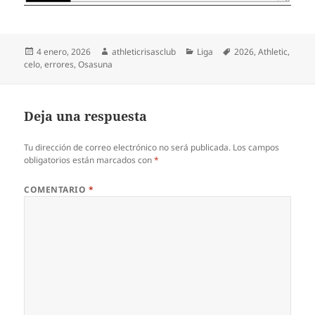
Publicado
Autor
Categorías
Etiquetas
4 enero, 2026
athleticrisasclub
Liga
2026
,
Athletic
,
el
celo
,
errores
,
Osasuna
Deja una respuesta
Tu dirección de correo electrónico no será publicada.
Los campos
obligatorios están marcados con
*
COMENTARIO
*