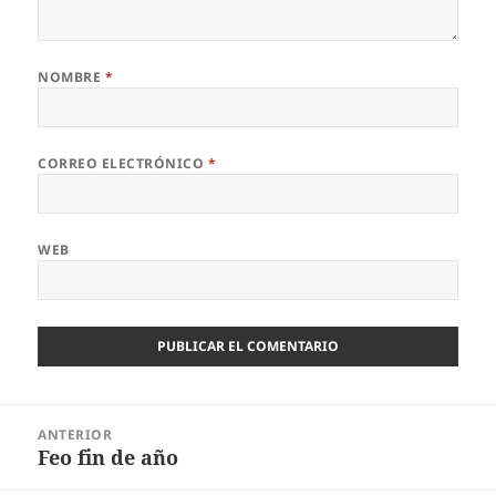
NOMBRE
*
CORREO ELECTRÓNICO
*
WEB
Navegación
ANTERIOR
de
Feo fin de año
Entrada
entradas
anterior: