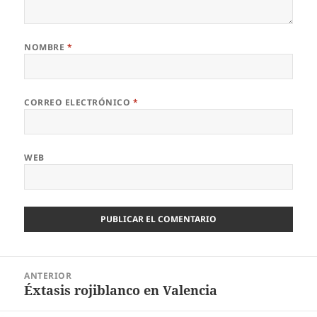
NOMBRE
*
CORREO ELECTRÓNICO
*
WEB
Navegación
ANTERIOR
de
Éxtasis rojiblanco en Valencia
Entrada
entradas
anterior: