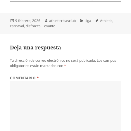
Publicado
Autor
Categorías
Etiquetas
9 febrero, 2026
athleticrisasclub
Liga
Athletic
,
el
carnaval
,
disfraces
,
Levante
Deja una respuesta
Tu dirección de correo electrónico no será publicada.
Los campos
obligatorios están marcados con
*
COMENTARIO
*