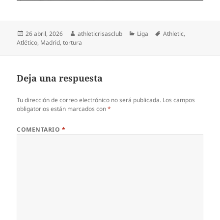
Publicado
Autor
Categorías
Etiquetas
26 abril, 2026
athleticrisasclub
Liga
Athletic
,
el
Atlético
,
Madrid
,
tortura
Deja una respuesta
Tu dirección de correo electrónico no será publicada.
Los campos
obligatorios están marcados con
*
COMENTARIO
*