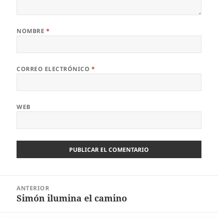
NOMBRE
*
CORREO ELECTRÓNICO
*
WEB
Navegación
ANTERIOR
de
Simón ilumina el camino
Entrada
entradas
anterior: