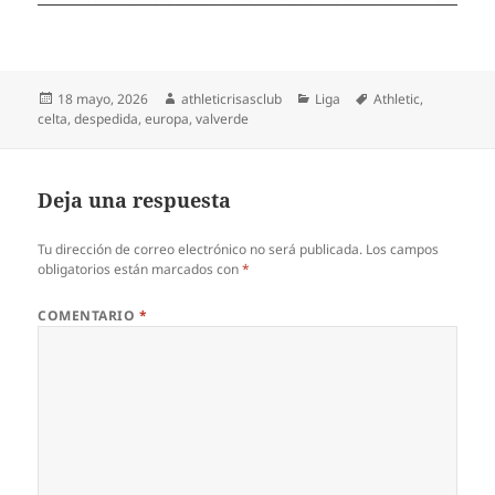
Publicado
Autor
Categorías
Etiquetas
18 mayo, 2026
athleticrisasclub
Liga
Athletic
,
el
celta
,
despedida
,
europa
,
valverde
Deja una respuesta
Tu dirección de correo electrónico no será publicada.
Los campos
obligatorios están marcados con
*
COMENTARIO
*