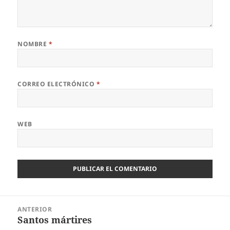
NOMBRE
*
CORREO ELECTRÓNICO
*
WEB
Navegación
ANTERIOR
de
Santos mártires
Entrada
entradas