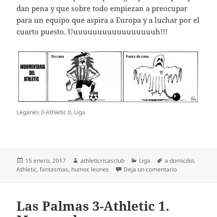
dan pena y que sobre todo empiezan a preocupar
para un equipo que aspira a Europa y a luchar por el
cuarto puesto. Uuuuuuuuuuuuuuuuuuh!!!
Leganés 0-Athletic 0, Liga
Publicado
Autor
Categorías
Etiquetas
15 enero, 2017
athleticrisasclub
Liga
a domicilio
,
el
en Leganés 0-A
Athletic
,
fantasmas
,
humor
,
leones
Deja un comentario
Las Palmas 3-Athletic 1.