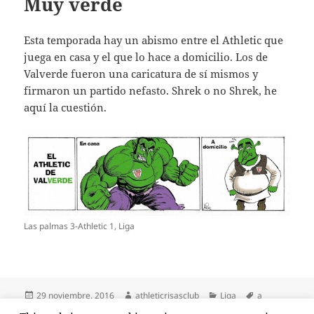
Muy verde
Esta temporada hay un abismo entre el Athletic que
juega en casa y el que lo hace a domicilio. Los de
Valverde fueron una caricatura de sí mismos y
firmaron un partido nefasto. Shrek o no Shrek, he
aquí la cuestión.
Las palmas 3-Athletic 1, Liga
Publicado
Autor
Categorías
Etiquetas
29 noviembre, 2016
athleticrisasclub
Liga
a
el
domicilio
,
Athletic
,
hulk
,
las palmas
,
shrek
,
valverde