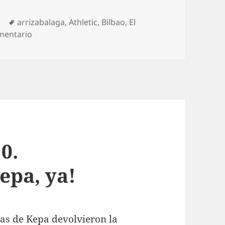
egorías
Etiquetas
a
arrizabalaga
,
Athletic
,
Bilbao
,
El
en Athletic-Alavés. KEPAsa con KEPA?
mentario
 0.
epa, ya!
das de Kepa devolvieron la