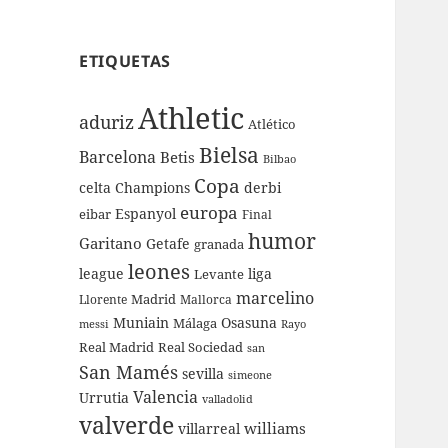
ETIQUETAS
Athletic
aduriz
Atlético
Bielsa
Barcelona
Betis
Bilbao
Copa
celta
Champions
derbi
europa
Espanyol
eibar
Final
humor
Garitano
Getafe
granada
leones
league
liga
Levante
marcelino
Madrid
Llorente
Mallorca
Muniain
Osasuna
Málaga
messi
Rayo
Real Sociedad
Real Madrid
san
San Mamés
sevilla
simeone
Valencia
Urrutia
valladolid
valverde
williams
villarreal