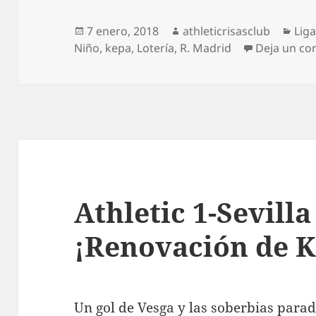
Publicado
Autor
Cat
7 enero, 2018
athleticrisasclub
Lig
el
Niño
,
kepa
,
Lotería
,
R. Madrid
Deja un co
Athletic 1-Sevilla
¡Renovación de K
Un gol de Vesga y las soberbias para