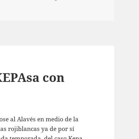
guila Imperial Kepa
 KEPAsa con
ose al Alavés en medio de la
s rojiblancas ya de por sí
lada temporada, del caso Kepa