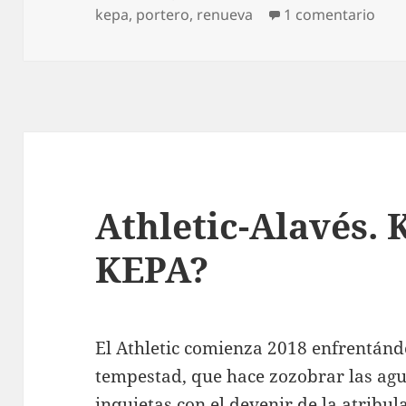
el
en Á
kepa
,
portero
,
renueva
1 comentario
Athletic-Alavés.
KEPA?
El Athletic comienza 2018 enfrentánd
tempestad, que hace zozobrar las agua
inquietas con el devenir de la atribu