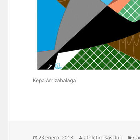
Kepa Arrizabalaga
Publicado
Autor
Ca
23 enero, 2018
athleticrisasclub
Ca