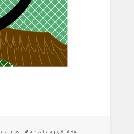
tegorías
Etiquetas
ricaturas
arrizabalaga
,
Athletic
,