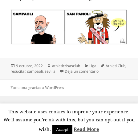
Publicado
Autor
Categorías
Etiquetas
9 octubre, 2022
athleticrisasclub
Liga
Athleti Club
,
el
en Athletic Resucitamu
resucitar
,
sampaoli
,
sevilla
Deja un comentario
Funciona gracias a WordPress
This website uses cookies to improve your experience.
We'll assume you're ok with this, but you can opt-out if you
wish.
Read More
Accept