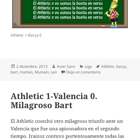
Athletic 1-Barça 0
Publicado
Autor
Categorías
Etiquetas
2 diciembre, 2013
Asier Sanz
Liga
Athletic
,
barça
,
el
en Athletic 1-Barça 0. 
bart
,
mames
,
Muniain
,
san
Deja un comentario
Athletic 1-Valencia 0.
Milagroso Bart
El Athletic cosechó otro milagroso triunfo ante un
Valencia que fue una apisonadora en el segundo
tiempo. Iraizoz contuvo portentosamente todas las