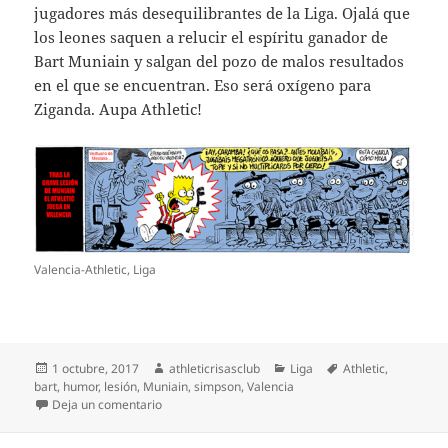
jugadores más desequilibrantes de la Liga. Ojalá que
los leones saquen a relucir el espíritu ganador de
Bart Muniain y salgan del pozo de malos resultados
en el que se encuentran. Eso será oxígeno para
Ziganda. Aupa Athletic!
Valencia-Athletic, Liga
Publicado
Autor
Categorías
Etiquetas
1 octubre, 2017
athleticrisasclub
Liga
Athletic
,
el
bart
,
humor
,
lesión
,
Muniain
,
simpson
,
Valencia
en Valencia-Athletic. Espíritu Muniain
Deja un comentario