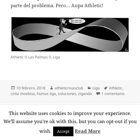
parte del problema. Pero… Aupa Athletic!
Athletic 0-Las Palmas 0, Liga
Publicado
Autor
Categorías
Etiquetas
10 febrero, 2018
athleticrisasclub
Liga
Athletic
,
el
en Athlet
cinta moebius
,
humor
,
liga
,
soluciones
,
ziganda
1 comentario
Funciona gracias a WordPress
This website uses cookies to improve your experience.
We'll assume you're ok with this, but you can opt-out if you
wish.
Read More
Accept