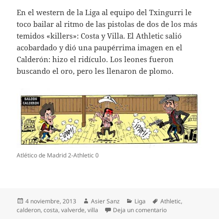
En el western de la Liga al equipo del Txingurri le
toco bailar al ritmo de las pistolas de dos de los más
temidos «killers»: Costa y Villa. El Athletic salió
acobardado y dió una paupérrima imagen en el
Calderón: hizo el ridículo. Los leones fueron
buscando el oro, pero les llenaron de plomo.
Atlético de Madrid 2-Athletic 0
Publicado
Autor
Categorías
Etiquetas
4 noviembre, 2013
Asier Sanz
Liga
Athletic
,
el
en Atl. de Madrid 2
calderon
,
costa
,
valverde
,
villa
Deja un comentario