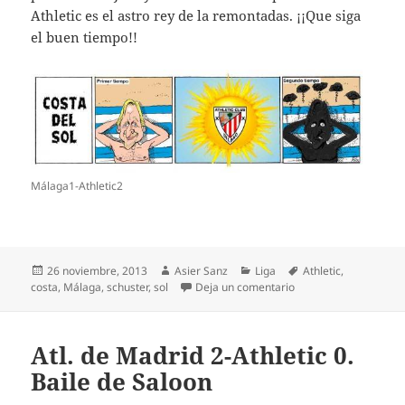
Athletic es el astro rey de la remontadas. ¡¡Que siga
el buen tiempo!!
Málaga1-Athletic2
Publicado
Autor
Categorías
Etiquetas
26 noviembre, 2013
Asier Sanz
Liga
Athletic
,
el
en Málaga 1-Athletic 
costa
,
Málaga
,
schuster
,
sol
Deja un comentario
Atl. de Madrid 2-Athletic 0.
Baile de Saloon