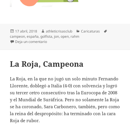
Publicado
Autor
Categorías
Etiquetas
17 abril, 2018
athleticrisasclub
Caricaturas
el
campeon
,
españa
,
golfista
,
jon
,
open
,
rahm
en Athleticzale Rahm
Deja un comentario
La Roja, Campeona
La Roja, en la que no jugó un solo minuto Fernando
Llorente, doblegó a Italia (4-0) con solvencia y logró
su tercer cetro consecutivo tras la Eurocopa de 2008
y el Mundial de Suráfrica. Pero no solamente la Roja
se ha coronado, Sara Carbonero, también, pero como
la reina del despropósito: ha terminado con la cara
Roja de rubor.