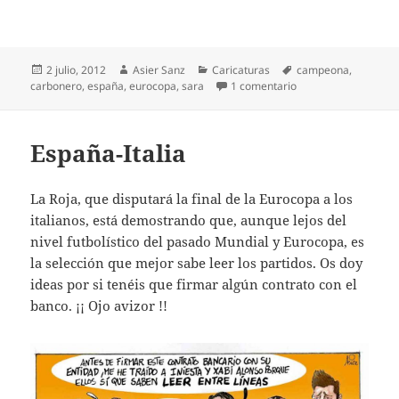
Publicado
Autor
Categorías
Etiquetas
2 julio, 2012
Asier Sanz
Caricaturas
campeona
,
el
en La Roja, Campeo
carbonero
,
españa
,
eurocopa
,
sara
1 comentario
España-Italia
La Roja, que disputará la final de la Eurocopa a los
italianos, está demostrando que, aunque lejos del
nivel futbolístico del pasado Mundial y Eurocopa, es
la selección que mejor sabe leer los partidos. Os doy
ideas por si tenéis que firmar algún contrato con el
banco. ¡¡ Ojo avizor !!