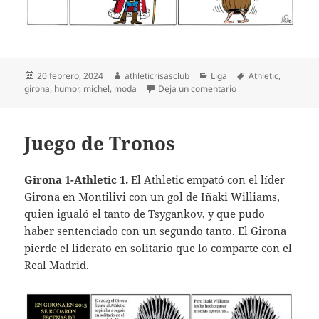
Publicado
Autor
Categorías
Etiquetas
20 febrero, 2024
athleticrisasclub
Liga
Athletic
,
el
en El Girona, en pelo
girona
,
humor
,
michel
,
moda
Deja un comentario
Juego de Tronos
Girona 1-Athletic 1.
El Athletic empató con el líder
Girona en Montilivi con un gol de Iñaki Williams,
quien igualó el tanto de Tsygankov, y que pudo
haber sentenciado con un segundo tanto. El Girona
pierde el liderato en solitario que lo comparte con el
Real Madrid.