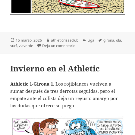
Publicado
Autor
Categorías
Etiquetas
15 marzo, 2026
athleticrisasclub
Liga
girona
,
ola
,
el
en Otro baño de realidad
surf
,
vlaverde
Deja un comentario
Invierno en el Athletic
Athletic 1-Girona 1
. Los rojiblancos vuelven a
sumar después de tres derrotas seguidas, pero el
empate ante el colista deja un regusto amargo por
las dudas que ofrece su juego.