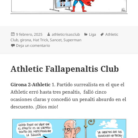
Publicado
Autor
Categorías
Etiquetas
9 febrero, 2025
athleticrisasclub
Liga
Athletic
el
Club
,
girona
,
Hat Trick
,
Sancet
,
Superman
en SuperSancet
Deja un comentario
Athletic Fallapenaltis Club
Girona 2-Athletic
1. Partido surrealista en el que el
Athletic erró hasta tres penaltis, falló cinco
ocasiones claras y concedió un penalti absurdo en el
descuento. ¡Dios mío!