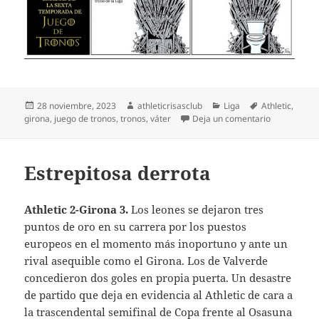
Publicado
Autor
Categorías
Etiquetas
28 noviembre, 2023
athleticrisasclub
Liga
Athletic
,
el
en Juego de
girona
,
juego de tronos
,
tronos
,
váter
Deja un comentario
Estrepitosa derrota
Athletic 2-Girona 3.
Los leones se dejaron tres
puntos de oro en su carrera por los puestos
europeos en el momento más inoportuno y ante un
rival asequible como el Girona. Los de Valverde
concedieron dos goles en propia puerta. Un desastre
de partido que deja en evidencia al Athletic de cara a
la trascendental semifinal de Copa frente al Osasuna