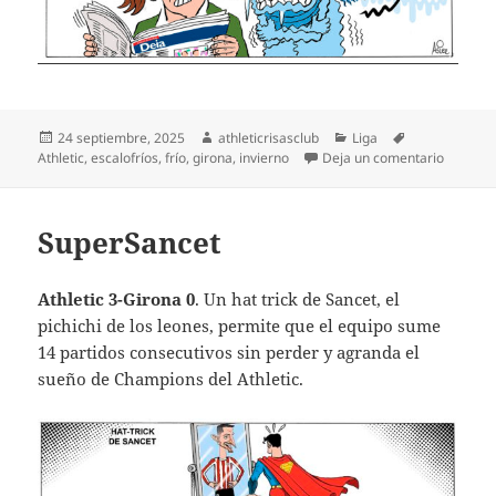
Publicado
Autor
Categorías
Etiquetas
24 septiembre, 2025
athleticrisasclub
Liga
el
en Invie
Athletic
,
escalofríos
,
frío
,
girona
,
invierno
Deja un comentario
SuperSancet
Athletic 3-Girona 0
. Un hat trick de Sancet, el
pichichi de los leones, permite que el equipo sume
14 partidos consecutivos sin perder y agranda el
sueño de Champions del Athletic.