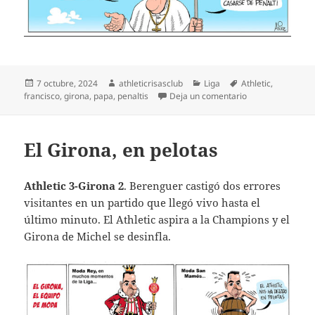
Publicado
Autor
Categorías
Etiquetas
7 octubre, 2024
athleticrisasclub
Liga
Athletic
,
el
en Athletic Fallap
francisco
,
girona
,
papa
,
penaltis
Deja un comentario
El Girona, en pelotas
Athletic 3-Girona 2
. Berenguer castigó dos errores
visitantes en un partido que llegó vivo hasta el
último minuto. El Athletic aspira a la Champions y el
Girona de Michel se desinfla.