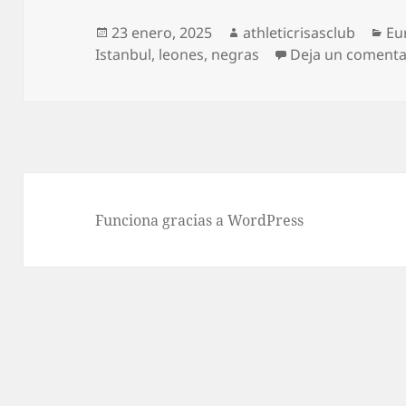
Publicado
Autor
Ca
23 enero, 2025
athleticrisasclub
Eu
el
Istanbul
,
leones
,
negras
Deja un comenta
Funciona gracias a WordPress