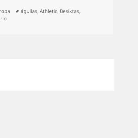
tegorías
Etiquetas
ropa
águilas
,
Athletic
,
Besiktas
,
en Águilas Negras voraces
rio