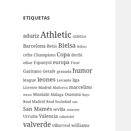
ETIQUETAS
Athletic
aduriz
Atlético
Bielsa
Barcelona
Betis
Bilbao
Copa
celta
Champions
derbi
europa
Espanyol
eibar
Final
humor
Garitano
Getafe
granada
leones
league
liga
Levante
marcelino
Madrid
Llorente
Mallorca
Muniain
Osasuna
Málaga
messi
Rayo
Real Sociedad
Real Madrid
san
San Mamés
sevilla
simeone
Valencia
Urrutia
valladolid
valverde
williams
villarreal