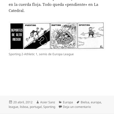
en la cuerda floja. Todo queda «pendiente» en La
Catedral.
Sporting 2-Athletic 1, semis de Europa League
Publicado
Autor
Categorías
Etiquetas
20 abril, 2012
Asier Sanz
Europa
Bielsa
,
europa
,
el
en Sporting 2-Ath
league
,
lisboa
,
portugal
,
Sporting
Deja un comentario