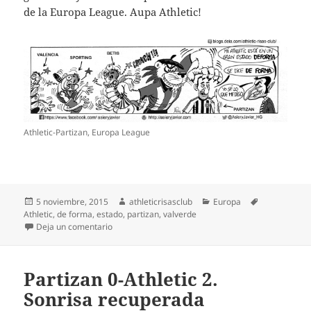
de la Europa League. Aupa Athletic!
Athletic-Partizan, Europa League
Publicado
Autor
Categorías
Etiquetas
5 noviembre, 2015
athleticrisasclub
Europa
el
Athletic
,
de forma
,
estado
,
partizan
,
valverde
en Athletic-Partizan. A seguir intratables
Deja un comentario
Partizan 0-Athletic 2.
Sonrisa recuperada