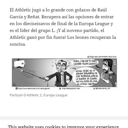
El Athletic jugó a lo grande con golazos de Raúl
García y Beñat. Recupera así las opciones de entrar
en los dieciseisavos de final de la Europa League y
es el líder del grupo L. ¡Y al noveno partido, el
Athletic ganó por fin fuera! Los leones recuperan la
sonrisa.
Partizan 0-Athletic 2, Europa League
Publicado
Autor
Categorías
Etiquetas
23 octubre, 2015
athleticrisasclub
Europa
beñat
,
This website uses cookies to improve your experience.