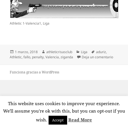
Athletic 1-Valencia1, Liga
Publicado
Autor
Categorías
Etiquetas
1 marzo, 2018
athleticrisasclub
Liga
aduriz
,
el
en Athlet
Athletic
,
fallo
,
penalty
,
Valencia
,
ziganda
Deja un comentario
Funciona gracias a WordPress
This website uses cookies to improve your experience.
We'll assume you're ok with this, but you can opt-out if you
wish.
Read More
Accept