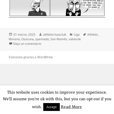
Publicado
Autor
Categorías
Etiquetas
31 marzo, 2025
athleticrisasclub
Liga
Athletic
,
el
Moreno
,
Osasuna
,
quemado
,
San Mamés
,
valverde
en Leones grises
Deja un comentario
Funciona gracias a WordPress
This website uses cookies to improve your experience.
We'll assume you're ok with this, but you can opt-out if you
wish.
Read More
Accept