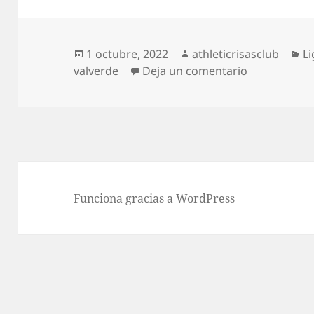
Publicado
Autor
Ca
1 octubre, 2022
athleticrisasclub
Li
el
en Athletic 
valverde
Deja un comentario
Funciona gracias a WordPress