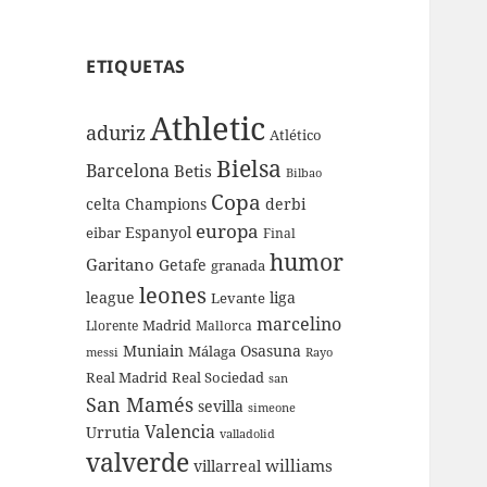
ETIQUETAS
Athletic
aduriz
Atlético
Bielsa
Barcelona
Betis
Bilbao
Copa
celta
Champions
derbi
europa
Espanyol
eibar
Final
humor
Garitano
Getafe
granada
leones
league
liga
Levante
marcelino
Madrid
Llorente
Mallorca
Muniain
Osasuna
Málaga
messi
Rayo
Real Sociedad
Real Madrid
san
San Mamés
sevilla
simeone
Valencia
Urrutia
valladolid
valverde
williams
villarreal