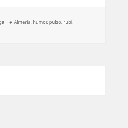
tegorías
Etiquetas
ga
Almería
,
humor
,
pulso
,
rubi
,
Crunch de Bilbao