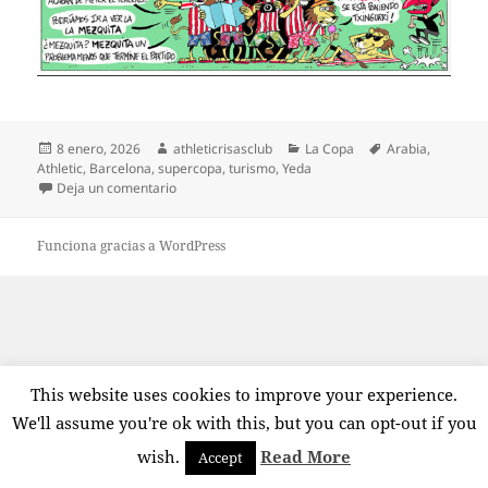
Publicado
Autor
Categorías
Etiquetas
8 enero, 2026
athleticrisasclub
La Copa
Arabia
,
el
Athletic
,
Barcelona
,
supercopa
,
turismo
,
Yeda
en Leones de turismo
Deja un comentario
Funciona gracias a WordPress
This website uses cookies to improve your experience.
We'll assume you're ok with this, but you can opt-out if you
wish.
Read More
Accept