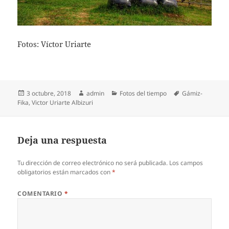
Fotos: Víctor Uriarte
Publicado
Autor
Categorías
Etiquetas
3 octubre, 2018
admin
Fotos del tiempo
Gámiz-
el
Fika
,
Victor Uriarte Albizuri
Deja una respuesta
Tu dirección de correo electrónico no será publicada.
Los campos
obligatorios están marcados con
*
COMENTARIO
*