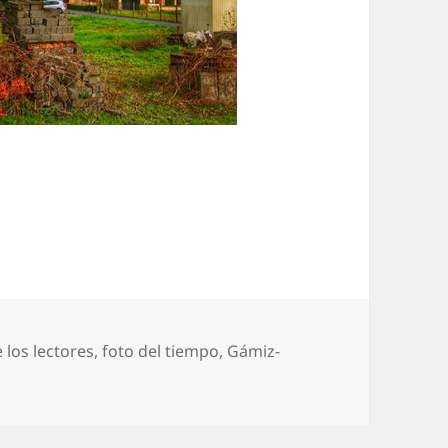
tas
 los lectores
,
foto del tiempo
,
Gámiz-
l chaparrón en Gamiz-Fika