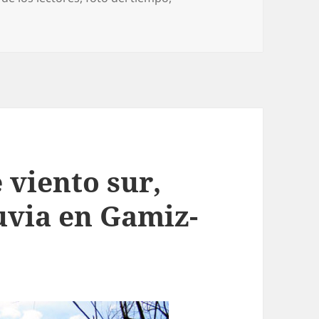
 de chaparrones y frío por Gamiz-Fika
 viento sur,
luvia en Gamiz-