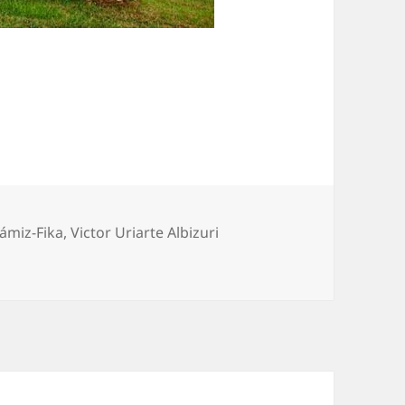
tiquetas
ámiz-Fika
,
Victor Uriarte Albizuri
dose a medida que avanza la mañana en Fika