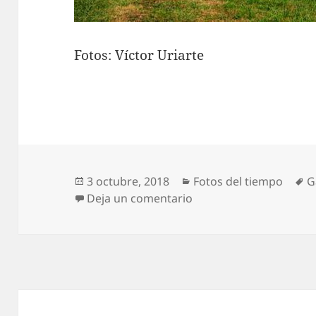
Fotos: Víctor Uriarte
Publicado
Categorías
E
3 octubre, 2018
Fotos del tiempo
G
el
en El sol se va asomán
Deja un comentario