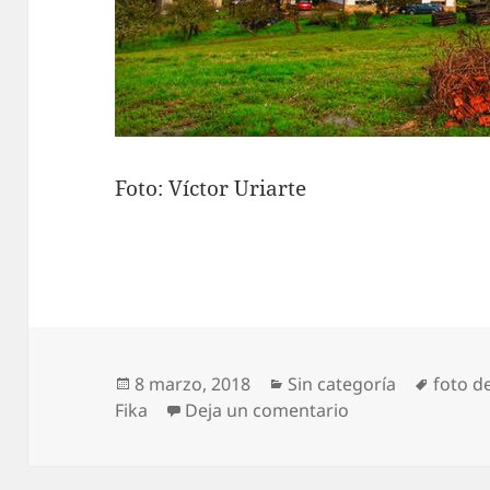
Foto: Víctor Uriarte
Publicado
Categorías
Etique
8 marzo, 2018
Sin categoría
foto de
el
en Preparando e
Fika
Deja un comentario