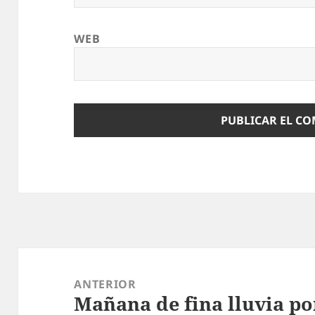
WEB
Navegación
de
ANTERIOR
Mañana de fina lluvia p
entradas
Entrada