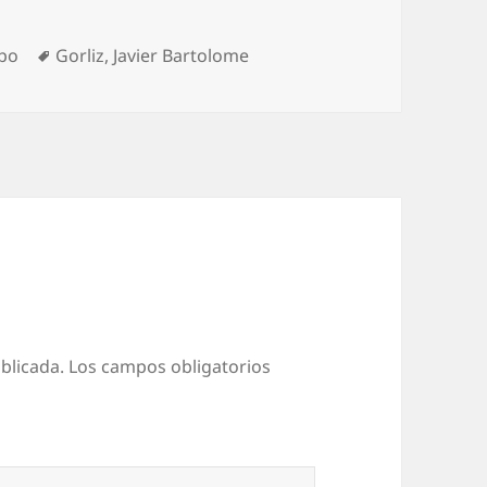
Etiquetas
mpo
Gorliz
,
Javier Bartolome
blicada.
Los campos obligatorios