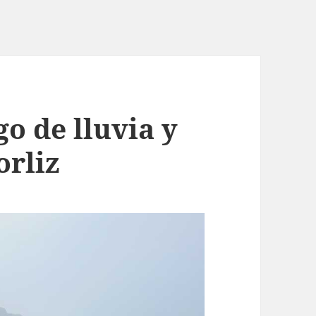
go de lluvia y
orliz