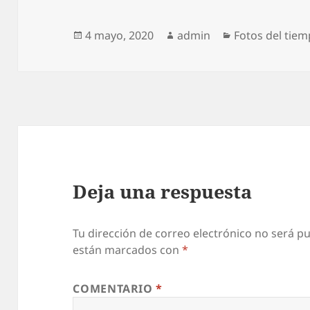
Publicado
Autor
Categorías
4 mayo, 2020
admin
Fotos del tie
el
Deja una respuesta
Tu dirección de correo electrónico no será pu
están marcados con
*
COMENTARIO
*