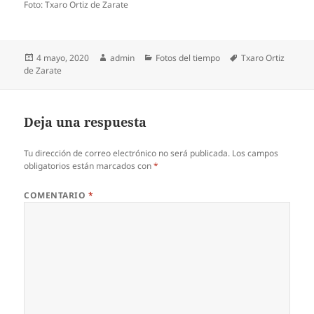
Foto: Txaro Ortiz de Zarate
Publicado
Autor
Categorías
Etiquetas
4 mayo, 2020
admin
Fotos del tiempo
Txaro Ortiz
el
de Zarate
Deja una respuesta
Tu dirección de correo electrónico no será publicada.
Los campos
obligatorios están marcados con
*
COMENTARIO
*