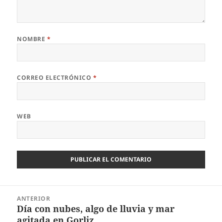
NOMBRE
*
CORREO ELECTRÓNICO
*
WEB
Navegación
ANTERIOR
de
Día con nubes, algo de lluvia y mar
Entrada
entradas
agitada en Gorliz
anterior: